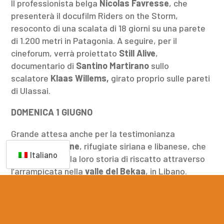
Il professionista belga
Nicolas Favresse
, che
presenterà il docufilm Riders on the Storm,
resoconto di una scalata di 18 giorni su una parete
di 1.200 metri in Patagonia. A seguire, per il
cineforum, verrà proiettato
Still Alive
,
documentario di
Santino Martirano
sullo
scalatore
Klaas Willems,
girato proprio sulle pareti
di Ulassai.
DOMENICA 1 GIUGNO
Grande attesa anche per la testimonianza
di
Sama
e
Sabine
, rifugiate siriana e libanese, che
Italiano
racconteranno la loro storia di riscatto attraverso
l’arrampicata nella
valle del Bekaa
, in Libano.