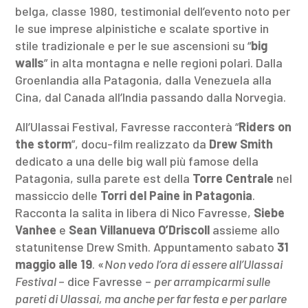
belga, classe 1980, testimonial dell’evento noto per
le sue imprese alpinistiche e scalate sportive in
stile tradizionale e per le sue ascensioni su “
big
walls
” in alta montagna e nelle regioni polari. Dalla
Groenlandia alla Patagonia, dalla Venezuela alla
Cina, dal Canada all’India passando dalla Norvegia.
All’Ulassai Festival, Favresse racconterà “
Riders on
the storm
”, docu-film realizzato da
Drew Smith
dedicato a una delle big wall più famose della
Patagonia, sulla parete est della
Torre Centrale
nel
massiccio delle
Torri del Paine in Patagonia
.
Racconta la salita in libera di Nico Favresse,
Siebe
Vanhee
e
Sean Villanueva O’Driscoll
assieme allo
statunitense Drew Smith. Appuntamento sabato
31
maggio alle 19
. «
Non vedo l’ora di essere all’Ulassai
Festival
– dice Favresse –
per arrampicarmi sulle
pareti di Ulassai, ma anche per far festa e per parlare