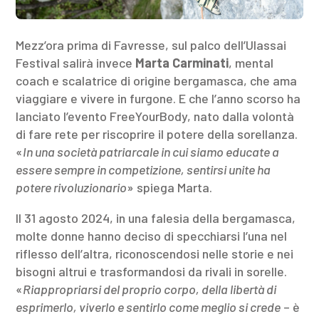
Mezz’ora prima di Favresse, sul palco dell’Ulassai
Festival salirà invece
Marta Carminati
, mental
coach e scalatrice di origine bergamasca, che ama
viaggiare e vivere in furgone. E che l’anno scorso ha
lanciato l’evento FreeYourBody, nato dalla volontà
di fare rete per riscoprire il potere della sorellanza.
«
In una società patriarcale in cui siamo educate a
essere sempre in competizione, sentirsi unite ha
potere rivoluzionario
» spiega Marta.
Il 31 agosto 2024, in una falesia della bergamasca,
molte donne hanno deciso di specchiarsi l’una nel
riflesso dell’altra, riconoscendosi nelle storie e nei
bisogni altrui e trasformandosi da rivali in sorelle.
«
Riappropriarsi del proprio corpo, della libertà di
esprimerlo, viverlo e sentirlo come meglio si crede
– è