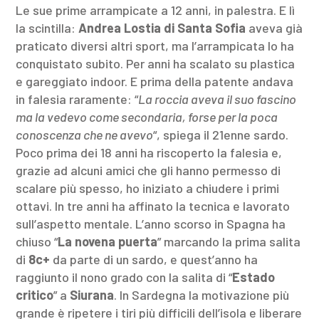
Le sue prime arrampicate a 12 anni, in palestra. E lì
la scintilla:
Andrea Lostia di Santa Sofia
aveva già
praticato diversi altri sport, ma l’arrampicata lo ha
conquistato subito. Per anni ha scalato su plastica
e gareggiato indoor. E prima della patente andava
in falesia raramente: “
La roccia aveva il suo fascino
ma la vedevo come secondaria, forse per la poca
conoscenza che ne avevo
“, spiega il 21enne sardo.
Poco prima dei 18 anni ha riscoperto la falesia e,
grazie ad alcuni amici che gli hanno permesso di
scalare più spesso, ho iniziato a chiudere i primi
ottavi. In tre anni ha affinato la tecnica e lavorato
sull’aspetto mentale. L’anno scorso in Spagna ha
chiuso “
La novena puerta
” marcando la prima salita
di
8c+
da parte di un sardo, e quest’anno ha
raggiunto il nono grado con la salita di “
Estado
critico
” a
Siurana
. In Sardegna la motivazione più
grande è ripetere i tiri più difficili dell’isola e liberare