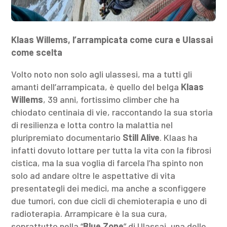
Klaas Willems, l’arrampicata come cura e Ulassai
come scelta
Volto noto non solo agli ulassesi, ma a tutti gli
amanti dell’arrampicata, è quello del belga
Klaas
Willems
, 39 anni, fortissimo climber che ha
chiodato centinaia di vie, raccontando la sua storia
di resilienza e lotta contro la malattia nel
pluripremiato documentario
Still Alive
. Klaas ha
infatti dovuto lottare per tutta la vita con la fibrosi
cistica, ma la sua voglia di farcela l’ha spinto non
solo ad andare oltre le aspettative di vita
presentategli dei medici, ma anche a sconfiggere
due tumori, con due cicli di chemioterapia e uno di
radioterapia. Arrampicare è la sua cura,
soprattutto nella “
Blue Zone
” di Ulassai, una delle