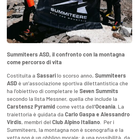
Summiteers ASD, il confronto con la montagna
come percorso di vita
Costituita a
Sassari
lo scorso anno,
Summiteers
ASD
è un’associazione sportiva dilettantistica che
ha l’obiettivo di completare le
Seven Summits
secondo la lista Messner, quella che include la
Carstensz Pyramid
come vetta dell’
Oceania
. La
traiettoria è guidata da
Carlo Gaspa e Alessandro
Virdis
, membri del
Club Alpino Italiano
. Per i
Summiteers, la montagna non è scenografia e la
vetta non è un obbligo morale: è una possibilità, da