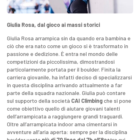
Giulia Rosa, dal gioco ai massi storici
Giulia Rosa arrampica sin da quando era bambina e
ciò che era nato come un gioco si è trasformato in
passione e dedizione. È entra nel mondo delle
competizioni da piccolissima, dimostrandosi
particolarmente portata per il boulder. Finita la
carriera giovanile, ha infatti deciso di specializzarsi
in questa disciplina arrivando attualmente a far
parte della squadra nazionale. Giulia può contare
sul supporto della società
CAI Climbing
che si pone
come obiettivo quello di aiutare giovani talenti
dell’arrampicata a raggiungere grandi traguardi.
Oltre all’arrampicata indoor ama cimentarsi in
avventure all’aria aperta: sempre per la disciplina
boulder vanta
più di 70 linee dal 7b all’8a+
tra cui