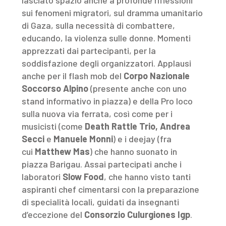
lasciato spazio anche a profonde riflessioni
sui fenomeni migratori, sul dramma umanitario
di Gaza, sulla necessità di combattere,
educando, la violenza sulle donne. Momenti
apprezzati dai partecipanti, per la
soddisfazione degli organizzatori. Applausi
anche per il flash mob del
Corpo Nazionale
Soccorso Alpino
(presente anche con uno
stand informativo in piazza) e della Pro loco
sulla nuova via ferrata, così come per i
musicisti (come
Death Rattle Trio, Andrea
Secci
e
Manuele Monni
) e i deejay (fra
cui
Matthew Mas
) che hanno suonato in
piazza Barigau. Assai partecipati anche i
laboratori
Slow Food
, che hanno visto tanti
aspiranti chef cimentarsi con la preparazione
di specialità locali, guidati da insegnanti
d’eccezione del
Consorzio Culurgiones Igp
.