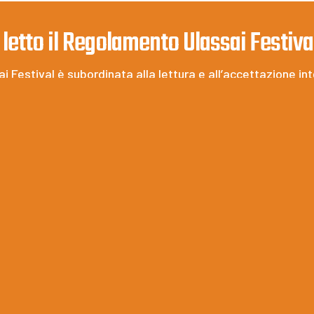
 letto il Regolamento Ulassai Festiv
i Festival è subordinata alla lettura e all’accettazione in
 sportive e ricreative outdoor non competitive.
perienza sicura, invitiamo ogni partecipante a consultare a
CLICCA QUI PER LEGGERE IL REGOLAMENTO 2025!