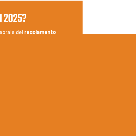
al 2025?
tegrale del
regolamento
ttentamente il