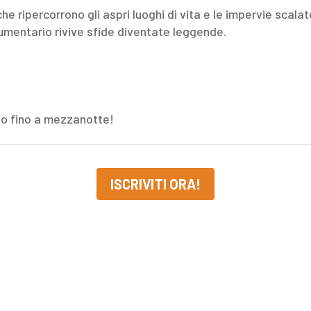
e ripercorrono gli aspri luoghi di vita e le impervie scalat
umentario rivive sfide diventate leggende.
olo fino a mezzanotte!
ISCRIVITI ORA!