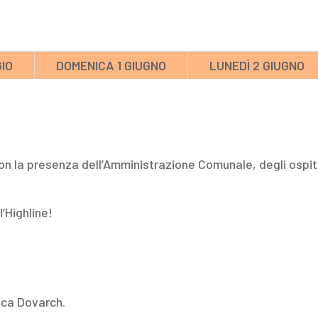
IO
DOMENICA 1 GIUGNO
LUNEDÌ 2 GIUGNO
n la presenza dell’Amministrazione Comunale, degli ospiti 
’Highline!
nica Dovarch.