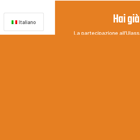
Hai già
Italiano
La partecipazione all’Ulassa
ufficiale
.
Il Festival propone attività
Per garantire a tutti un’es
regolamento.